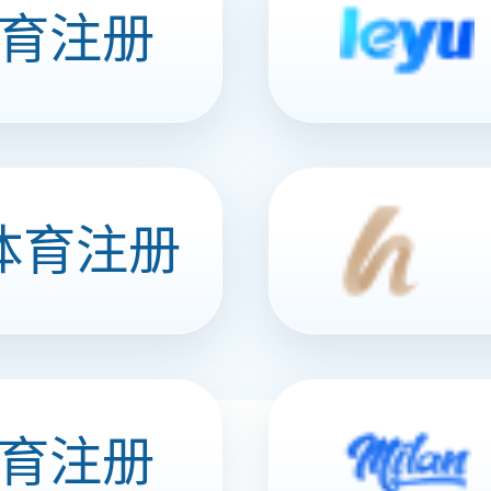
总体来看，山东高速截胡赵睿的传闻绝非空穴来
规律的完美结合。无论最终结果如何，这笔潜在的8
写下了浓墨重彩的一笔。未来，当赵睿身披山东
或许才会真正显现。