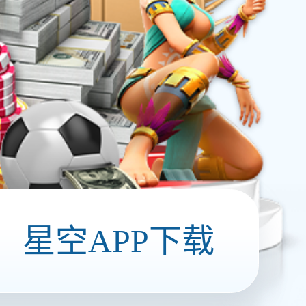
速为何志在必得？
级别尚属罕见，这不仅体现了赵睿在球场上的
迫切需求。山东高速作为近年来投入巨大的
睿的突破、组织以及关键时刻的得分能力，
”。知情人士指出，山东高速管理层在谈判
会费，还为赵睿提供了顶薪合同及球队核心
队放人的关键，也让山东高速在众多竞争者
与球员的未来抉择
，但山东高速的突然杀出无疑打乱了所有计