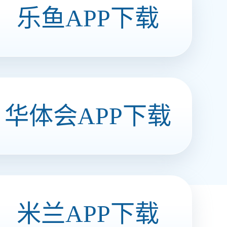
风，其背后是俱乐部雄心、球员意愿与市场
000万转会费交易都已为CBA联赛的历史
高速战袍踏上赛场时，这笔交易的长远影响
下一篇：
波波维奇健康状况成隐患 马刺已