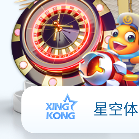
山东高速截胡赵睿？知情人
称新疆已同意8000万转会费