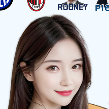
近日，一则关于中国男篮核心后卫赵睿转会动向的
透露，新疆广汇篮球俱乐部已基本同意山东高速提
有可能让山东高速成功“截胡”此前被广泛看好的
去向一直备受关注，而如今山东高速的强势介入