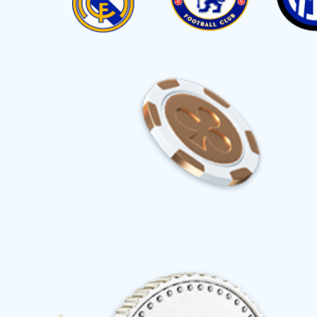
首页
/
体育热讯
/ 正文