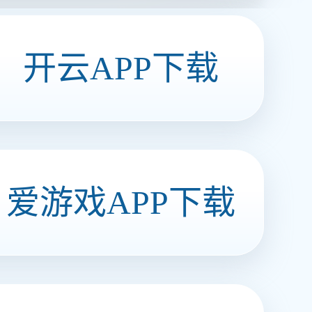
：一方面，8000万的转会费能极大缓解俱
足弹药；另一方面，赵睿本人对于加盟山东
团队认为山东高速不仅具备争冠潜力，其所
价值的提升。因此，这场“截胡”并非单纯
部长期愿景的成功匹配。对于新疆队而言，
人选择，堪称一笔双赢的买卖。
0万转会费的连锁反应
局。8000万转会费树立了一个新的价格标
时，这也凸显出CBA联赛商业价值的提升
价，背后是其对联赛竞争力和品牌曝光度的
核心球员的引进与保留，转会市场的“军备竞
山东高速，他将承担起领袖角色的重担，带