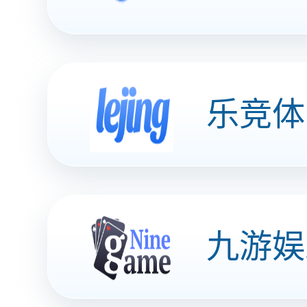
博尔特退役后莱尔斯若200
波尔津吉斯
米跑进1
命转折，绿
2026-07-29
2026-07-31
推荐网站
万博体育官网
开云体育
华体会体育